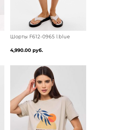
Шорты F612-0965 l.blue
Этот
4,990.00
руб.
товар
имеет
несколько
вариаций.
Опции
можно
выбрать
на
странице
товара.