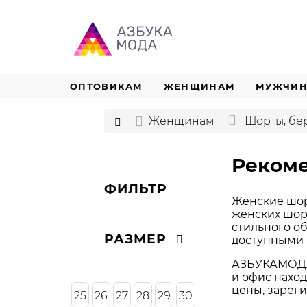
ОПТОВИКАМ
ЖЕНЩИНАМ
МУЖЧИ
Женщинам
Шорты, бе
Реком
ФИЛЬТР
Женские шор
женских шорт
стильного о
РАЗМЕР
доступными 
АЗБУКАМОДА 
и офис наход
цены, зареги
25
26
27
28
29
30