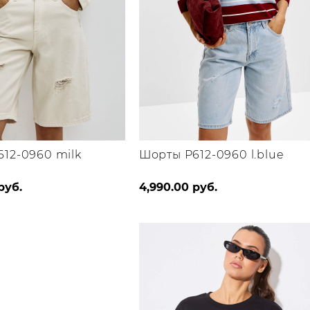
12-0960 milk
Шорты P612-0960 l.blue
Этот
Этот
руб.
4,990.00
руб.
товар
товар
имеет
имеет
несколько
несколько
вариаций.
вариаций.
Опции
Опции
можно
можно