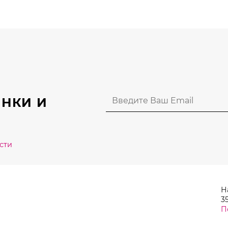
вариаций.
Опции
можно
выбрать
на
странице
товара.
НКИ И
сти
Н
35
П