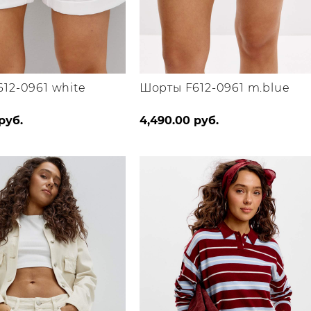
12-0961 white
Шорты F612-0961 m.blue
Этот
Этот
руб.
4,490.00
руб.
товар
товар
имеет
имеет
несколько
несколько
вариаций.
вариаций.
Опции
Опции
можно
можно
выбрать
выбрать
на
на
странице
странице
товара.
товара.