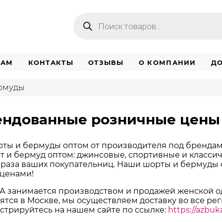
Поиск
товаров
НАМ
КОНТАКТЫ
ОТЗЫВЫ
О КОМПАНИИ
ДО
рмуды
ендованные розничные цены
ты и бермуды оптом от производителя под брендам
 и бермуд оптом: джинсовые, спортивные и классиче
браза ваших покупательниц. Наши шорты и бермуды 
ценами!
занимается производством и продажей женской од
ятся в Москве, мы осуществляем доставку во все ре
стрируйтесь на нашем сайте по ссылке:
https://azbuk