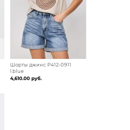
Шорты джинс P412-0911
l.blue
Этот
4,610.00
руб.
товар
имеет
несколько
вариаций.
Опции
можно