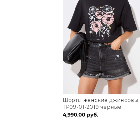
выбрать
выбрать
на
на
странице
странице
товара.
товара.
Шорты женские джинсовы
TP09-01-2019 чёрные
Этот
4,990.00
руб.
товар
имеет
несколько