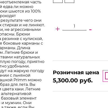
 неотъемлемая часть
ой едва ли можно
рюки шьются из 100%
проходят
результате чего они
стирках и не линяют.
+
-
и, не агрессивными
зопасны. Брюки
 резинке с кулиской,
ся боковые карманы с
карманы. Длина
см. Летние брюки и
ствами натуральных
еплую погоду, приятно
ятно удобными.
дут на жаркую погоду
Розничная цена
тании с льняной
5,300.00
руб.
башкой Primm можно
раз для лета. Вы
цвета хаки. Летние
 альтернативой
 базовый элемент
й и мужчин. Они
а также, если Вы