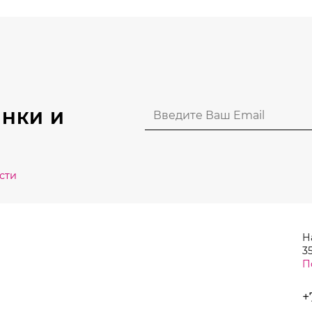
вариаций.
вариаций
Опции
Опции
можно
можно
выбрать
выбрать
на
на
странице
странице
НКИ И
товара.
товара.
сти
Н
35
П
+