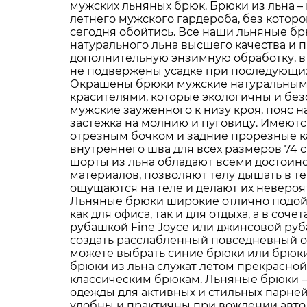
мужских льняных брюк. Брюки из льна –
летнего мужского гардероба, без котор
сегодня обойтись. Все наши льняные б
натурального льна высшего качества и 
дополнительную энзимную обработку, в 
не подвержены усадке при последующих 
Окрашены брюки мужские натуральным
красителями, которые экологичны и бе
мужские зауженного к низу кроя, пояс на
застежка на молнию и пуговицу. Имеют
отрезным бочком и задние прорезные 
внутреннего шва для всех размеров 74 
шорты из льна обладают всеми достоин
материалов, позволяют телу дышать в т
ощущаются на теле и делают их неверо
Льняные брюки широкие отлично подой
как для офиса, так и для отдыха, а в соче
рубашкой Fine Joyce или джинсовой ру
создать расслабленный повседневный об
можете выбрать синие брюки или брюки 
брюки из льна служат летом прекрасной
классическим брюкам. Льняные брюки –
одежды для активных и стильных парне
удобны и практичны при вождении авто, 