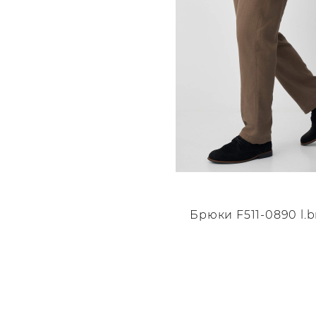
Брюки F511-0890 l.
Этот
товар
имеет
несколько