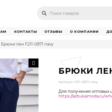
Поиск
товаров
НАМ
КОНТАКТЫ
ОТЗЫВЫ
О КОМПАНИИ
ДО
Брюки лен F211-0871 navy
БРЮКИ ЛЕН
Артикул: F211-0871 navy
Для получения оптовых 
https://azbukamoda.ru/who