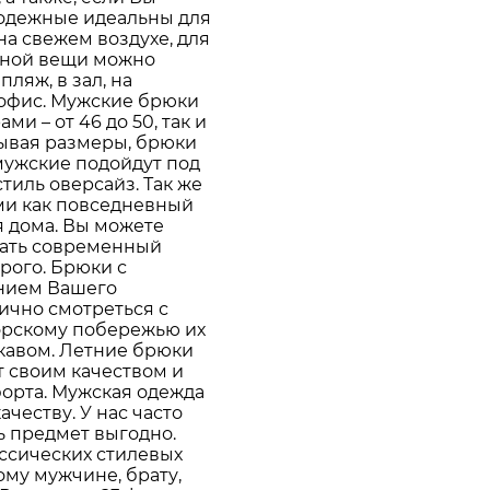
лодежные идеальны для
на свежем воздухе, для
дной вещи можно
ляж, в зал, на
в офис. Мужские брюки
и – от 46 до 50, так и
тывая размеры, брюки
мужские подойдут под
иль оверсайз. Так же
ми как повседневный
я дома. Вы можете
брать современный
рого. Брюки с
нием Вашего
ично смотреться с
морскому побережью их
кавом. Летние брюки
т своим качеством и
орта. Мужская одежда
ачеству. У нас часто
ь предмет выгодно.
ссических стилевых
му мужчине, брату,