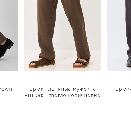
brown
Брюки льняные мужские
Брюки
F111-0851 светло-коричневые
Этот
Этот
товар
товар
имеет
имеет
несколько
нескольк