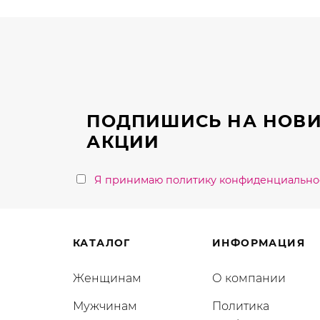
вариаций.
Опции
можно
выбрать
на
странице
ПОДПИШИСЬ НА НОВИ
товара.
АКЦИИ
Я принимаю политику конфиденциально
КАТАЛОГ
ИНФОРМАЦИЯ
Женщинам
О компании
Мужчинам
Политика