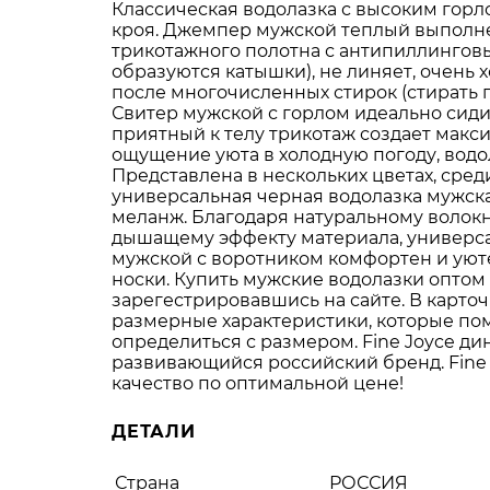
Классическая водолазка с высоким гор
кроя. Джемпер мужской теплый выполне
трикотажного полотна с антипиллингов
образуются катышки), не линяет, очень
после многочисленных стирок (стирать 
Свитер мужской с горлом идеально сидит
приятный к телу трикотаж создает мак
ощущение уюта в холодную погоду, водол
Представлена в нескольких цветах, сред
универсальная черная водолазка мужска
меланж. Благодаря натуральному волокн
дышащему эффекту материала, универс
мужской с воротником комфортен и уют
носки. Купить мужские водолазки опто
зарегестрировавшись на сайте. В карточ
размерные характеристики, которые по
определиться с размером. Fine Joyce д
развивающийся российский бренд. Fine
качество по оптимальной цене!
ДЕТАЛИ
Страна
РОССИЯ