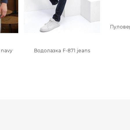
Пуловер
Этот
Водолазка F-871 jeans
товар
 navy
имеет
нескольк
Этот
вариаций
товар
Опции
имеет
можно
несколько
выбрать
вариаций.
на
Опции
странице
можно
товара.
выбрать
на