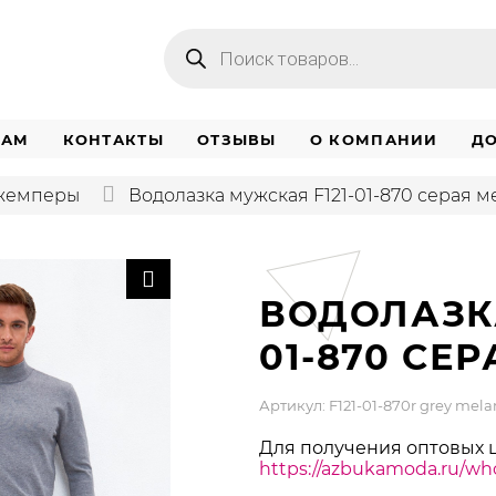
Поиск
товаров
НАМ
КОНТАКТЫ
ОТЗЫВЫ
О КОМПАНИИ
ДО
джемперы
Водолазка мужская F121-01-870 серая 
ВОДОЛАЗКА
01-870 СЕ
Артикул: F121-01-870r grey mel
Для получения оптовых 
https://azbukamoda.ru/who