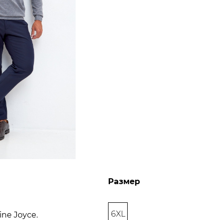
Размер
6XL
ne Joyce.