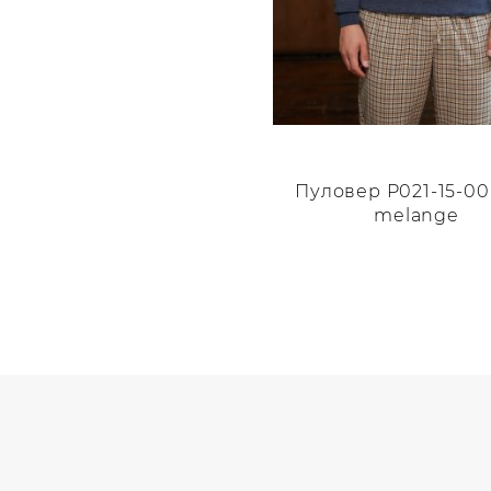
Пуловер P021-15-00
melange
Этот
товар
имеет
несколько
вариаций.
Опции
можно
выбрать
на