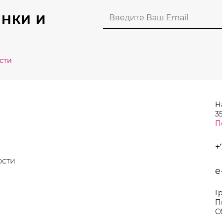
странице
НКИ И
товара.
сти
Н
35
П
+
ости
e
Г
П
С