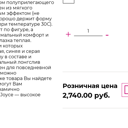
лом полуприлегающего
н из мягкого
ым эффектом (не
 хорошо держит форму
при температуре 30С).
 по фигуре, а
+
-
симальный комфорт и
азка теплая.
и которых
я, синяя и серая
у в составе и
альный лонгслив
ен для повседневной
м можно
ке товара Вы найдете
могут Вам
Розничная цена
инамично
2,740.00
руб.
 Joyce — высокое