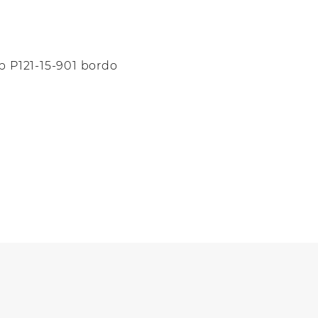
 P121-15-901 bordo
о
.