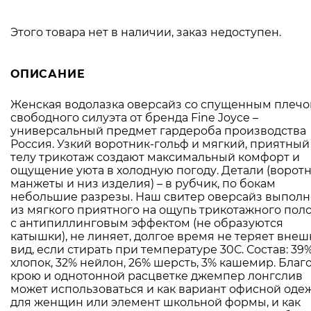
Этого товара нет в наличии, заказ недоступен.
ОПИСАНИЕ
Женская водолазка оверсайз со спущенным плеч
свободного силуэта от бренда Fine Joyce –
универсальный предмет гардероба производства
Россия. Узкий воротник-гольф и мягкий, приятный
телу трикотаж создают максимальный комфорт и
ощущение уюта в холодную погоду. Детали (воротн
манжеты и низ изделия) – в рубчик, по бокам
небольшие разрезы. Наш свитер оверсайз выпол
из мягкого приятного на ощупь трикотажного пол
с антипиллинговым эффектом (не образуются
катышки), не линяет, долгое время не теряет вне
вид, если стирать при температуре 30С. Состав: 39
хлопок, 32% нейлон, 26% шерсть, 3% кашемир. Благ
крою и однотонной расцветке джемпер лонгслив
может использоваться и как вариант офисной оде
для женщин или элемент школьной формы, и как