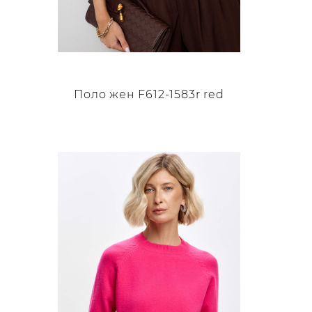
Поло жен F612-1583r red
Этот
товар
имеет
несколько
вариаций.
Опции
можно
выбрать
на
странице