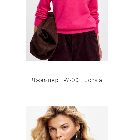
товара.
Джемпер FW-001 fuchsia
Этот
товар
имеет
несколько
вариаций.
Опции