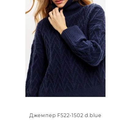
можно
выбрать
на
странице
товара.
Джемпер F522-1502 d.blue
Этот