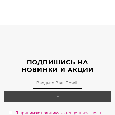
товар
имеет
несколько
вариаций.
Опции
можно
выбрать
на
странице
ПОДПИШИСЬ НА
товара.
НОВИНКИ И АКЦИИ
Я принимаю политику конфиденциальности