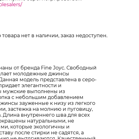
lesalers/
 товара нет в наличии, заказ недоступен.
аны от бренда Fine Joyc. Свободный
елает молодежные джинсы
Данная модель представлена в серо-
придает элегантности и
ы мужские выполнены из
опка с небольшим добавлением
Джинсы зауженные к низу из легкого
и, застежка на молнию и пуговицу,
. Длина внутреннего шва для всех
 окрашены натуральными, не
ми, которые экологичны и
таву после стирки не садятся, а
ния не вытягиваются. Качественный