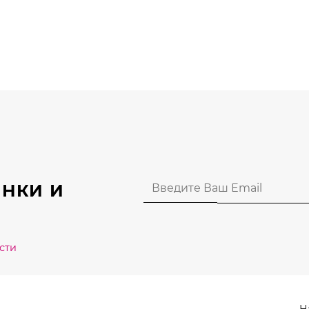
Этот
Этот
товар
товар
имеет
имеет
несколько
нескольк
вариаций.
вариаций
Опции
Опции
можно
можно
выбрать
выбрать
на
на
странице
странице
НКИ И
товара.
товара.
сти