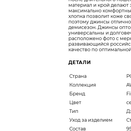
материал и крой делают
максимально комфортным
хлопка позволит коже св
поэтому джинсы отлично 
демисезон. Джинсы опто
универсальны и долговеч
расположено фото с мерк
развивающийся российск
качество по оптимальной
ДЕТАЛИ
Страна
Р
Коллекция
A
Бренд
F
Цвет
с
Тип
Д
Уход за изделием
С
Состав
9