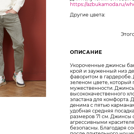
https://azbukamoda.ru/who
Другие цвета:
Этого
ОПИСАНИЕ
Укороченные джинсы бан
крой и зауженный низ д
фаворитом в гардеробе. 
зеленом цвете, который 
мужественности. Джинс
высококачественного хл
эластана для комфорта. 
денима с пятью карманам
удобная средняя посадка
размеров 71 см. Джинсы
агрессивными красителя
безопасны. Благодаря сос
после длительного ноше