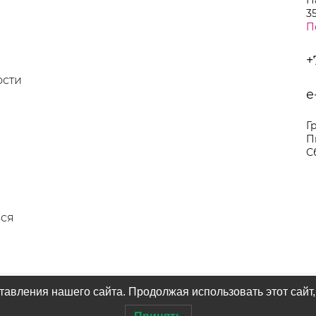
Н
35
П
+
ости
e
Г
П
С
ься
авления нашего сайта. Продолжая использовать этот сайт,