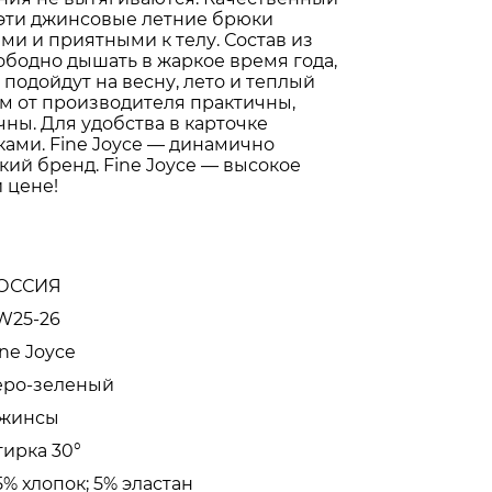
 эти джинсовые летние брюки
и и приятными к телу. Состав из
ободно дышать в жаркое время года,
подойдут на весну, лето и теплый
м от производителя практичны,
ны. Для удобства в карточке
ами. Fine Joyce — динамично
ий бренд. Fine Joyce — высокое
 цене!
ОССИЯ
W25-26
ine Joyce
еро-зеленый
жинсы
тирка 30°
5% хлопок; 5% эластан