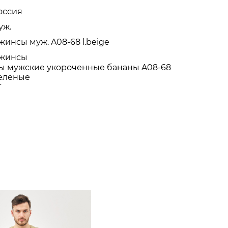
оссия
уж.
жинсы муж. A08-68 l.beige
жинсы
 мужские укороченные бананы A08-68
еленые
Т