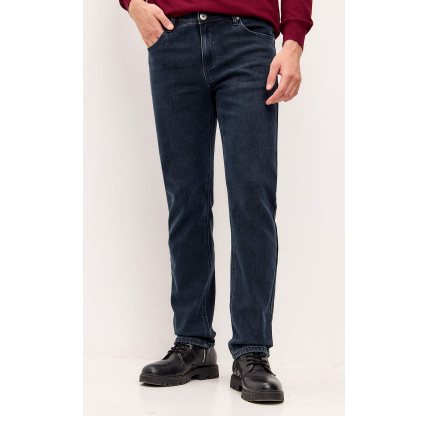
имеет
несколько
вариаций.
Опции
можно
выбрать
на
странице
товара.