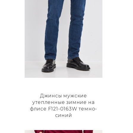
на
странице
товара.
Джинсы мужские
утепленные зимние на
флисе F121-0163W темно-
синий
Этот
товар