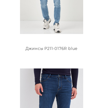
Джинсы P211-0176R blue
Этот
товар
имеет
несколько
вариаций.
Опции
можно
выбрать