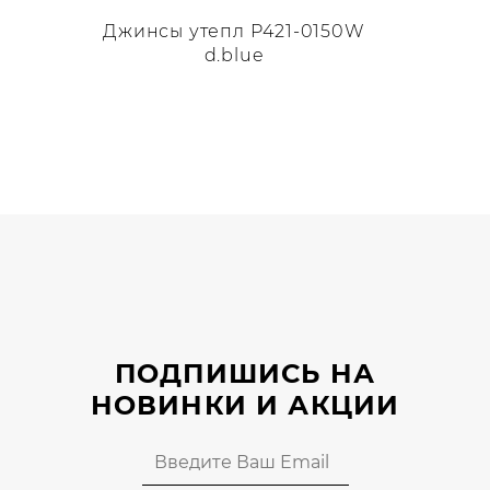
Джинсы утепл P421-0150W
d.blue
Этот
товар
имеет
несколько
вариаций.
Опции
можно
выбрать
на
странице
ПОДПИШИСЬ НА
товара.
НОВИНКИ И АКЦИИ