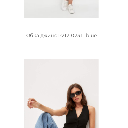
Юбка джинс P212-0231 l.blue
Этот
товар
имеет
несколько
вариаций.
Опции
можно
выбрать
на
странице
товара.