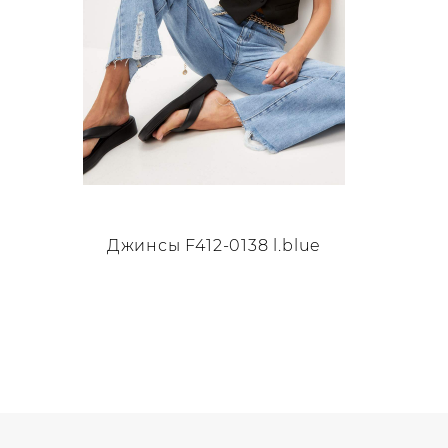
Джинсы F412-0138 l.blue
Этот
товар
имеет
несколько
вариаций.
Опции