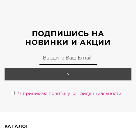
можно
выбрать
на
странице
ПОДПИШИСЬ НА
товара.
НОВИНКИ И АКЦИИ
Я принимаю политику конфиденциальности
КАТАЛОГ