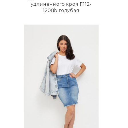
удлиненного кроя F112-
1208b голубая
Этот
товар
имеет
несколько
вариаций.
Опции
можно
выбрать
на
странице
товара.