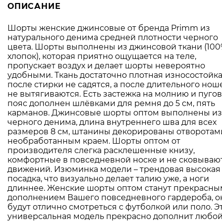
ОПИСАНИЕ
Шорты женские джинсовые от бренда Primm из
натурального денима средней плотности черного
цвета. Шорты выполнены из джинсовой ткани (10
хлопок), которая приятно ощущается на теле,
пропускает воздух и делает шорты невероятно
удобными. Ткань достаточно плотная износостойка
после стирки не садятся, а после длительного но
не вытягиваются. Есть застежка на молнию и пугов
пояс дополнен шлёвками для ремня до 5 см, пять
карманов. Джинсовые шорты оптом выполнены из
черного денима, длина внутреннего шва для всех
размеров 8 см, штанины декорированы отворотам
необработанным краем. Шорты оптом от
производителя слегка расклешенные книзу,
комфортные в повседневной носке и не сковываю
движений. Изюминка модели – трендовая высокая
посадка, что визуально делает талию уже, а ноги
длиннее. Женские шорты оптом станут прекрасны
дополнением Вашего повседневного гардероба, о
будут отлично смотреться с футболкой или поло. Э
универсальная модель прекрасно дополнит любо