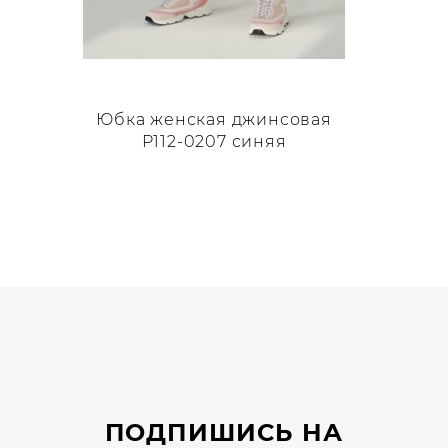
Юбка женская джинсовая
P112-0207 синяя
Этот
товар
имеет
несколько
вариаций.
Опции
можно
выбрать
на
странице
ПОДПИШИСЬ НА
товара.