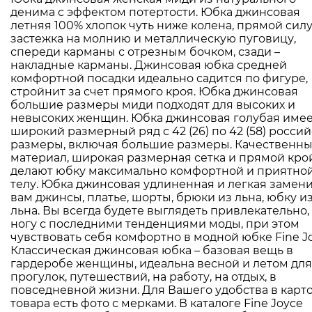
денима с эффектом потертости. Юбка джинсовая
летняя 100% хлопок чуть ниже колена, прямой силу
застежка на молнию и металлическую пуговицу,
спереди карманы с отрезным бочком, сзади –
накладные карманы. Джинсовая юбка средней
комфортной посадки идеально садится по фигуре,
стройнит за счет прямого кроя. Юбка джинсовая
большие размеры миди подходят для высоких и
невысоких женщин. Юбка джинсовая голубая име
широкий размерный ряд с 42 (26) по 42 (58) росси
размеры, включая большие размеры. Качественн
материал, широкая размерная сетка и прямой кро
делают юбку максимально комфортной и приятной
телу. Юбка джинсовая удлиненная и легкая замен
вам джинсы, платье, шорты, брюки из льна, юбку и
льна. Вы всегда будете выглядеть привлекательно,
ногу с последними тенденциями моды, при этом
чувствовать себя комфортно в модной юбке Fine Jo
Классическая джинсовая юбка – базовая вещь в
гардеробе женщины, идеальна весной и летом для
прогулок, путешествий, на работу, на отдых, в
повседневной жизни. Для Вашего удобства в карт
товара есть фото с мерками. В каталоге Fine Joyce