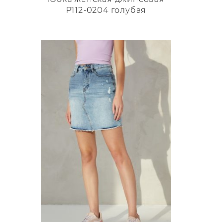
P112-0204 голубая
Этот
товар
имеет
несколько
вариаций.
Опции
можно
выбрать
на
странице
товара.