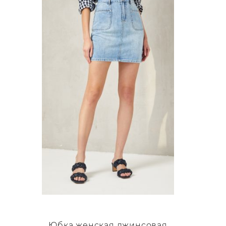
несколько
вариаций.
Опции
можно
выбрать
на
странице
товара.
Юбка женская джинсовая