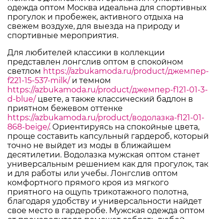
одежда оптом Москва идеальна для спортивных
прогулок и пробежек, активного отдыха на
свежем воздухе, для выезда на природу и
спортивные мероприятия.
Для любителей классики в коллекции
представлен лонгслив оптом в спокойном
светлом
https://azbukamoda.ru/product/джемпер-
f221-15-537-milk/
и темном
https://azbukamoda.ru/product/джемпер-f121-01-3-
d-blue/
цвете, а также классический бадлон в
приятном бежевом оттенке
https://azbukamoda.ru/product/водолазка-f121-01-
868-beige/
. Ориентируясь на спокойные цвета,
проще составить капсульный гардероб, который
точно не выйдет из моды в ближайшем
десятилетии. Водолазка мужская оптом станет
универсальным решением как для прогулок, так
и для работы или учебы. Лонгслив оптом
комфортного прямого кроя из мягкого
приятного на ощупь трикотажного полотна,
благодаря удобству и универсальности найдет
свое место в гардеробе. Мужская одежда оптом