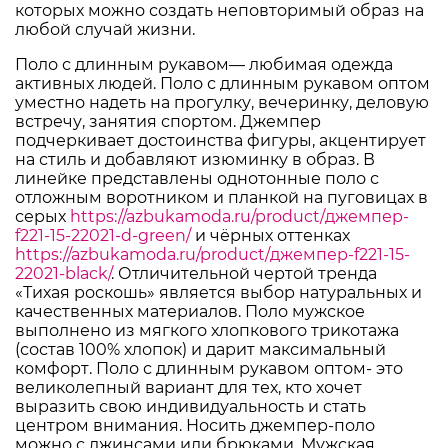
которых можно создать неповторимый образ на
любой случай жизни.
Поло с длинным рукавом— любимая одежда
активных людей. Поло с длинным рукавом оптом
уместно надеть на прогулку, вечеринку, деловую
встречу, занятия спортом. Джемпер
подчеркивает достоинства фигуры, акцентирует
на стиль и добавляют изюминку в образ. В
линейке представлены однотонные поло с
отложным воротником и планкой на пуговицах в
серых
https://azbukamoda.ru/product/джемпер-
f221-15-22021-d-green/
и чёрных оттенках
https://azbukamoda.ru/product/джемпер-f221-15-
22021-black/
. Отличительной чертой тренда
«Тихая роскошь» является выбор натуральных и
качественных материалов. Поло мужское
выполнено из мягкого хлопкового трикотажа
(состав 100% хлопок) и дарит максимальный
комфорт. Поло с длинным рукавом оптом- это
великолепный вариант для тех, кто хочет
выразить свою индивидуальность и стать
центром внимания. Носить джемпер-поло
можно с джинсами или брюками. Мужская