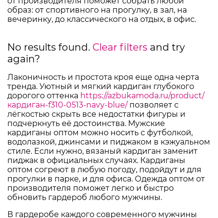
от производителя поможет собрать любой
образ: от спортивного на прогулку, в зал, на
вечеринку, до классического на отдых, в офис.
No results found.
Clear filters
and try
again?
Лаконичность и простота кроя еще одна черта
тренда. Уютный и мягкий кардиган глубокого
дорогого оттенка
https://azbukamoda.ru/product/
кардиган-f310-0513-navy-blue/
позволяет с
лёгкостью скрыть все недостатки фигуры и
подчеркнуть её достоинства. Мужские
кардиганы оптом можно носить с футболкой,
водолазкой, джинсами и пиджаком в кэжуальном
стиле. Если нужно, вязаный кардиган заменит
пиджак в официальных случаях. Кардиганы
оптом согреют в любую погоду, подойдут и для
прогулки в парке, и для офиса. Одежда оптом от
производителя поможет легко и быстро
обновить гардероб любого мужчины.
В гардеробе каждого современного мужчины