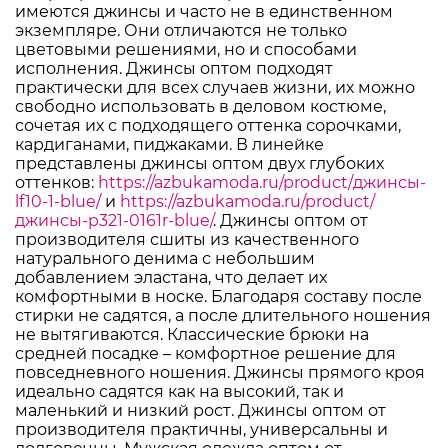
имеются джинсы и часто не в единственном
экземпляре. Они отличаются не только
цветовыми решениями, но и способами
исполнения. Джинсы оптом подходят
практически для всех случаев жизни, их можно
свободно использовать в деловом костюме,
сочетая их с подходящего оттенка сорочками,
кардиганами, пиджаками. В линейке
представлены джинсы оптом двух глубоких
оттенков:
https://azbukamoda.ru/product/джинсы-
lf10-1-blue/
и
https://azbukamoda.ru/product/
джинсы-p321-0161r-blue/
. Джинсы оптом от
производителя сшиты из качественного
натурального денима с небольшим
добавлением эластана, что делает их
комфортными в носке. Благодаря составу после
стирки не садятся, а после длительного ношения
не вытягиваются. Классические брюки на
средней посадке – комфортное решение для
повседневного ношения. Джинсы прямого кроя
идеально садятся как на высокий, так и
маленький и низкий рост. Джинсы оптом от
производителя практичны, универсальны и