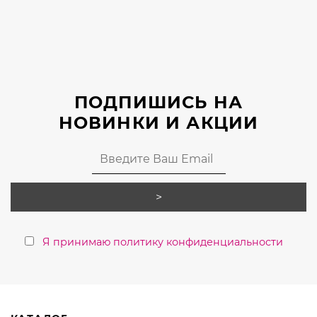
Опции
можно
выбрать
на
странице
ПОДПИШИСЬ НА
товара.
НОВИНКИ И АКЦИИ
Я принимаю политику конфиденциальности