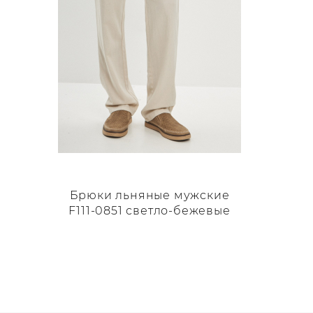
странице
товара.
Брюки льняные мужские
F111-0851 светло-бежевые
Этот
товар
имеет
несколько
вариаций.