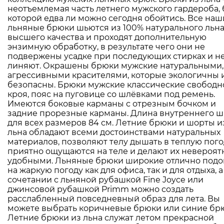
неотъемлемая часть летнего мужского гардероба, 
которой едва ли можно сегодня обойтись. Все наш
льняные брюки шьются из 100% натурального льн
высшего качества и проходят дополнительную
энзимную обработку, в результате чего они не
подвержены усадке при последующих стирках и н
линяют. Окрашены брюки мужские натуральными,
агрессивными красителями, которые экологичны 
безопасны. Брюки мужские классические свободн
кроя, пояс на пуговице со шлёвками под ремень.
Имеются боковые карманы с отрезным бочком и
задние прорезные карманы. Длина внутреннего ш
для всех размеров 84 см. Летние брюки и шорты и
льна обладают всеми достоинствами натуральных
материалов, позволяют телу дышать в теплую пого
приятно ощущаются на теле и делают их невероят
удобными. Льняные брюки широкие отлично подо
на жаркую погоду как для офиса, так и для отдыха, а
сочетании с льняной рубашкой Fine Joyce или
джинсовой рубашкой Primm можно создать
расслабленный повседневный образ для лета. Вы
можете выбрать коричневые брюки или синие бр
Летние брюки из льна служат летом прекрасной