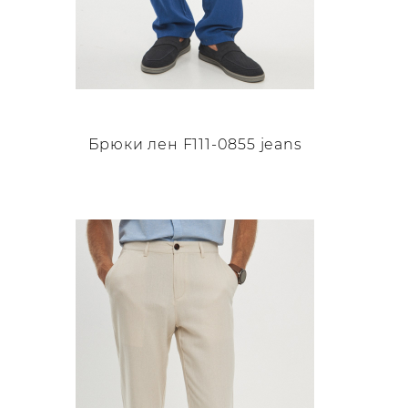
Брюки лен F111-0855 jeans
Этот
товар
имеет
несколько
вариаций.
Опции
можно
выбрать
на