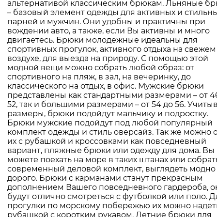
альтернативой классическим брюкам. Льняные б
– базовый элемент одежды для активных и стильн
парней и мужчин. Они удобны и практичны при
вождении авто, а также, если Вы активны и много
двигаетесь. Брюки молодежные идеальны для
спортивных прогулок, активного отдыха на свежем
воздухе, для выезда на природу. С помощью этой
модной вещи можно собрать любой образ: от
спортивного на пляж, в зал, на вечеринку, до
классического на отдых, в офис. Мужские брюки
представлены как стандартными размерами – от 4
52, так и большими размерами – от 54 до 56. Учиты
размеры, брюки подойдут мальчику и подростку.
Брюки мужские подойдут под любой популярный
комплект одежды и стиль оверсайз. Так же можно 
их с рубашкой и кроссовками как повседневный
вариант, пляжные брюки или одежду для дома. Вы
можете поехать на море в таких штанах или собрат
современный деловой комплект, выглядеть модно
дорого. Брюки с карманами станут прекрасным
дополнением Вашего повседневного гардероба, о
будут отлично смотреться с футболкой или поло. Д
прогулки по морскому побережью их можно надет
рубашкой с коротким рукавом. Летние брюки для