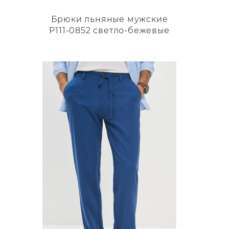
Брюки льняные мужские
P111-0852 светло-бежевые
Этот
товар
имеет
несколько
вариаций.
Опции
можно
выбрать
на
странице
товара.