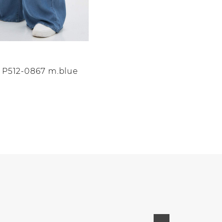
P512-0867 m.blue
о
.