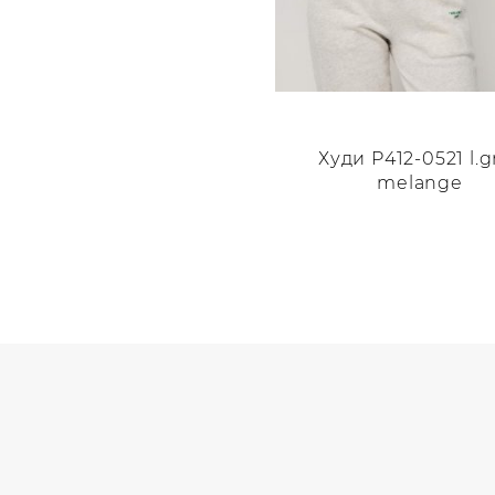
Худи P412-0521 l.g
melange
Этот
товар
имеет
несколько
вариаций.
Опции
можно
выбрать
на
странице