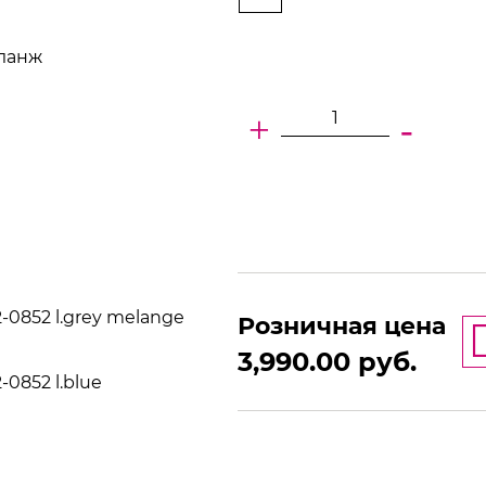
еланж
+
-
-0852 l.grey melange
Розничная цена
3,990.00
руб.
0852 l.blue