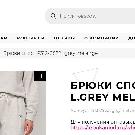
Поиск
товаров
НАМ
КОНТАКТЫ
ОТЗЫВЫ
О КОМПАНИИ
ДО
Брюки спорт P312-0852 l.grey melange
БРЮКИ СПО
L.GREY ME
Артикул: P312-0852 l.grey mela
Для получения оптовых 
https://azbukamoda.ru/who