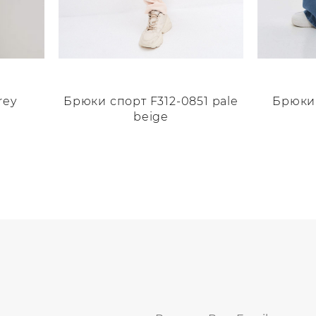
Брюки спорт F312-0851 pale
Брюки 
rey
beige
Этот
Этот
товар
товар
имеет
имеет
несколько
нескольк
вариаций.
вариаций
Опции
Опции
можно
можно
выбрать
выбрать
на
на
странице
странице