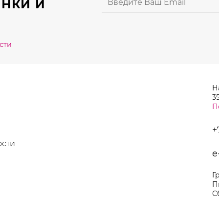
НКИ И
товара.
товара.
сти
Н
35
П
+
ости
e
Г
П
С