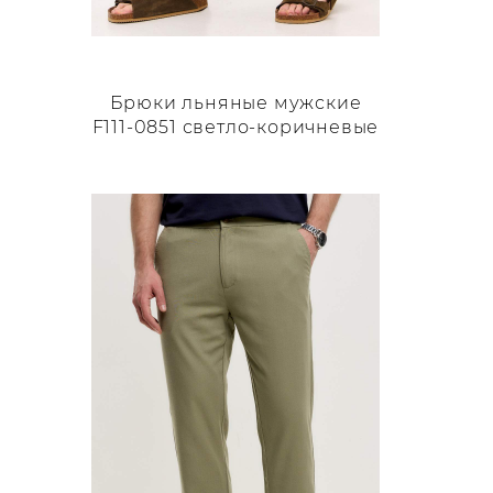
Брюки льняные мужские
F111-0851 светло-коричневые
Этот
товар
имеет
несколько
вариаций.
Опции
можно
выбрать
на
странице
товара.