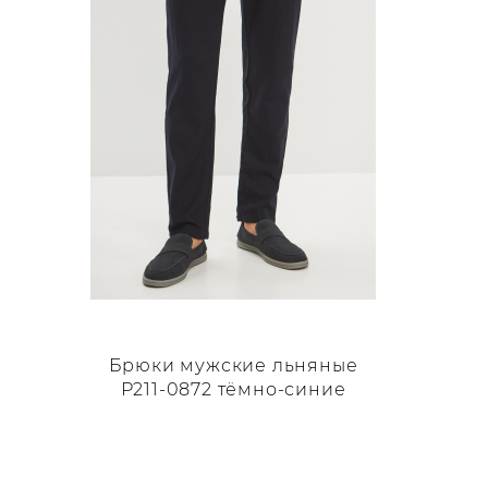
выбрать
на
странице
товара.
Брюки мужские льняные
Р211-0872 тёмно-синие
Этот
товар
имеет