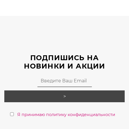
несколько
вариаций.
Опции
можно
выбрать
на
странице
ПОДПИШИСЬ НА
товара.
НОВИНКИ И АКЦИИ
Я принимаю политику конфиденциальности