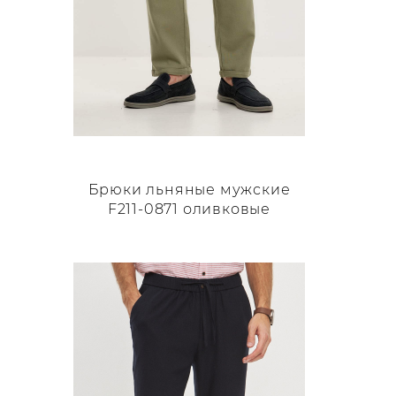
Брюки льняные мужские
F211-0871 оливковые
Этот
товар
имеет
несколько
вариаций.
Опции
можно