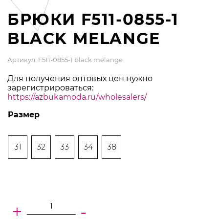
БРЮКИ F511-0855-1
BLACK MELANGE
Артикул: F511-0855-1 black melange
Для получения оптовых цен нужно
зарегистрироваться:
https://azbukamoda.ru/wholesalers/
Размер
31
32
33
34
38
+
-