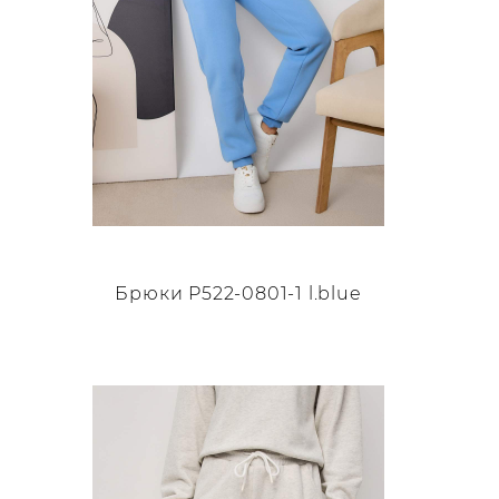
товара.
Брюки P522-0801-1 l.blue
Этот
товар
имеет
несколько
вариаций.