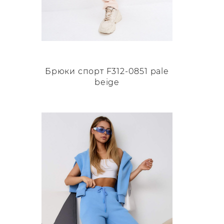
Брюки спорт F312-0851 pale
beige
Этот
товар
имеет
несколько
вариаций.
Опции
можно
выбрать
на
странице