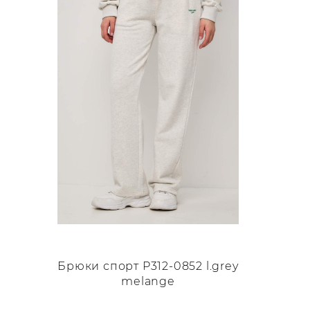
Опции
можно
выбрать
на
странице
товара.
Брюки спорт P312-0852 l.grey
melange
Этот