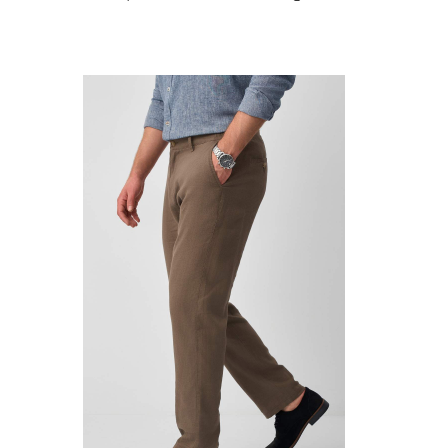
Этот
товар
имеет
несколько
вариаций.
Опции
можно
выбрать
на
странице
товара.