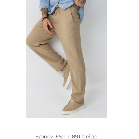
несколько
вариаций.
Опции
можно
выбрать
на
странице
товара.
Брюки F511-0891 beige