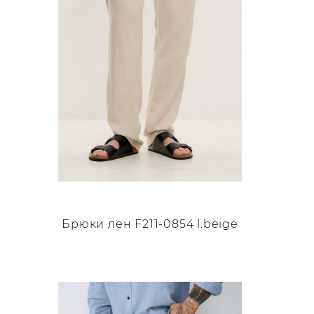
Брюки лен F211-0854 l.beige
Этот
товар
имеет