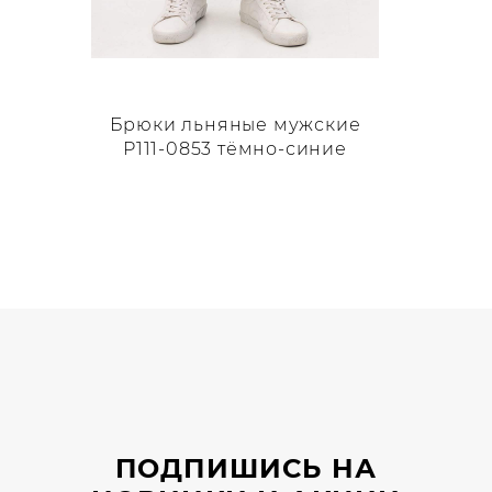
Брюки льняные мужские
P111-0853 тёмно-синие
Этот
товар
имеет
несколько
вариаций.
Опции
можно
выбрать
на
странице
ПОДПИШИСЬ НА
товара.