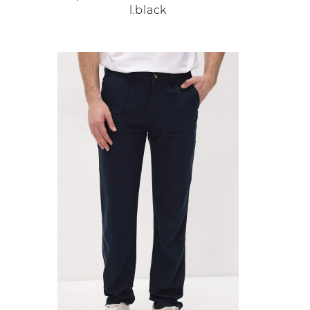
l.black
Этот
товар
имеет
несколько
вариаций.
Опции
можно
выбрать
на
странице
товара.