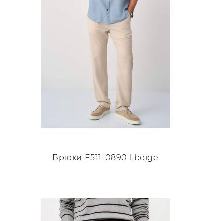
Брюки F511-0890 l.beige
Этот
товар
имеет