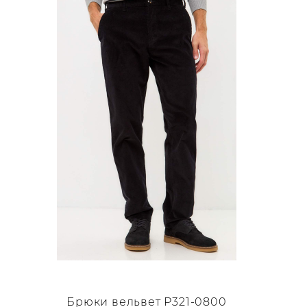
несколько
вариаций.
Опции
можно
выбрать
на
странице
товара.
Брюки вельвет Р321-0800