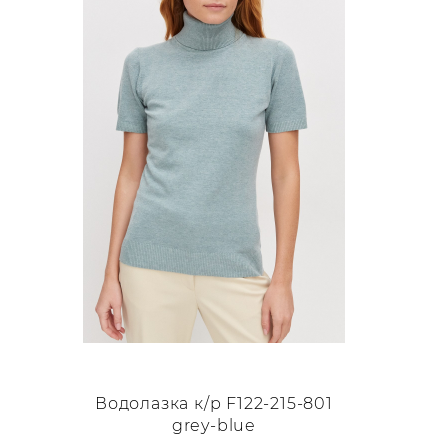
Опции
можно
выбрать
на
странице
товара.
Водолазка к/р F122-215-801
grey-blue