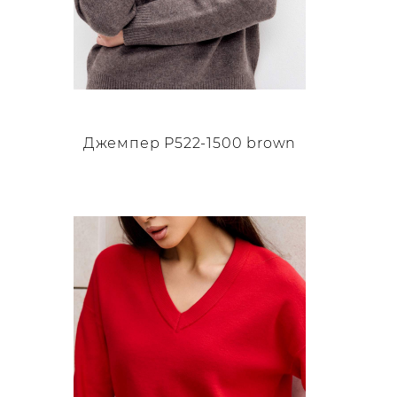
Джемпер P522-1500 brown
Этот
товар
имеет
несколько
вариаций.
Опции
можно
выбрать
на