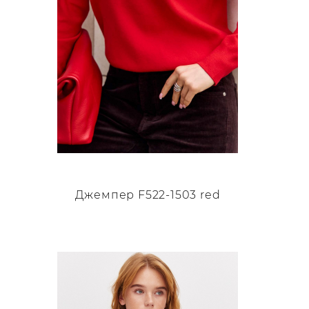
странице
товара.
Джемпер F522-1503 red
Этот
товар
имеет
несколько
вариаций.