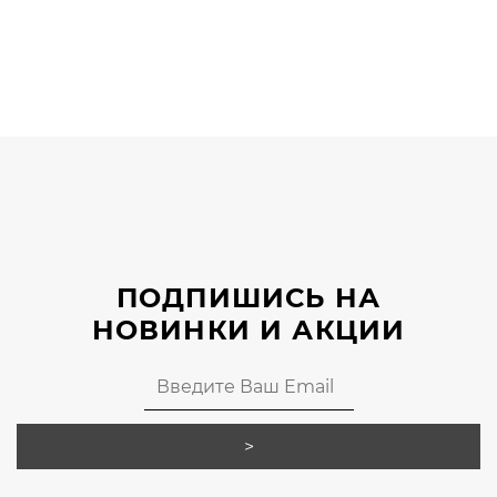
Этот
товар
имеет
несколько
вариаций.
Опции
можно
выбрать
на
странице
ПОДПИШИСЬ НА
товара.
НОВИНКИ И АКЦИИ