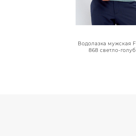
Водолазка мужская F1
868 светло-голу
Этот
товар
имеет
несколько
вариаций.
Опции
можно
выбрать
на
странице