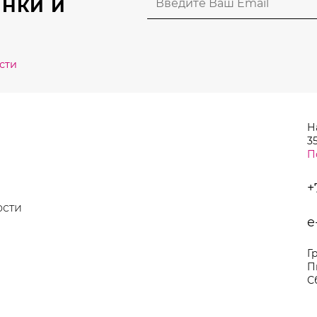
НКИ И
товара.
сти
Н
35
П
+
ости
e
Г
П
С