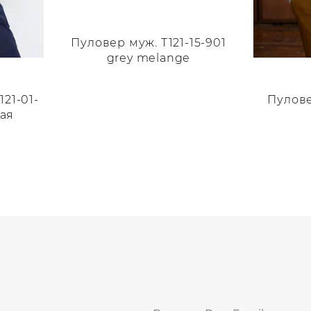
Пуловер муж. T121-15-901
grey melange
Этот
21-01-
товар
Пулове
бая
имеет
несколько
Этот
вариаций.
товар
Опции
имеет
можно
нескольк
выбрать
вариаций
на
Опции
странице
можно
товара.
выбрать
на
странице