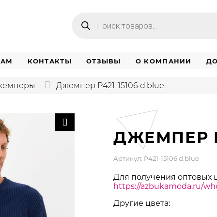
Поиск
товаров
НАМ
КОНТАКТЫ
ОТЗЫВЫ
О КОМПАНИИ
ДО
джемперы
Джемпер P421-15106 d.blue
ДЖЕМПЕР P
Артикул: P421-15106 d.blue
Для получения оптовых 
https://azbukamoda.ru/who
Другие цвета: