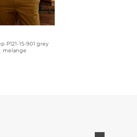
р P121-15-901 grey
melange
о
.