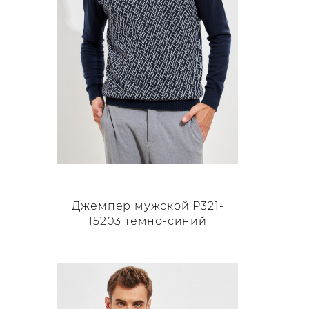
странице
товара.
Джемпер мужской P321-
15203 тёмно-синий
Этот
товар
имеет
несколько