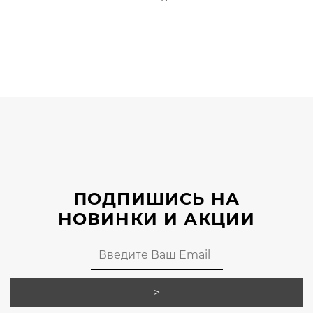
Этот
товар
имеет
несколько
вариаций.
Опции
можно
выбрать
на
странице
ПОДПИШИСЬ НА
товара.
НОВИНКИ И АКЦИИ