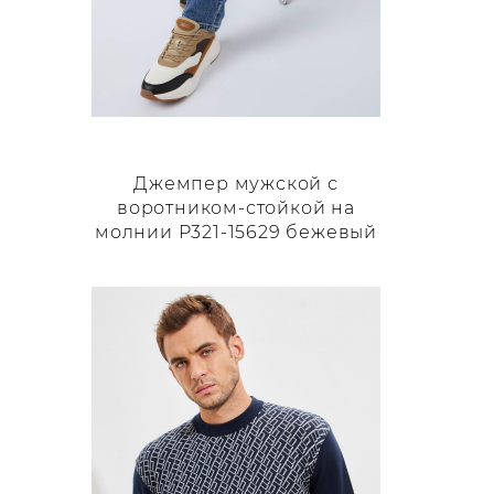
Джемпер мужской с
воротником-стойкой на
молнии P321-15629 бежевый
Этот
товар
имеет
несколько
вариаций.
Опции
можно
выбрать
на