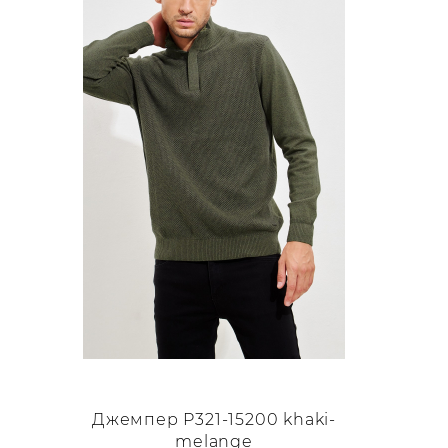
вариаций.
Опции
можно
выбрать
на
странице
товара.
Джемпер P321-15200 khaki-
melange