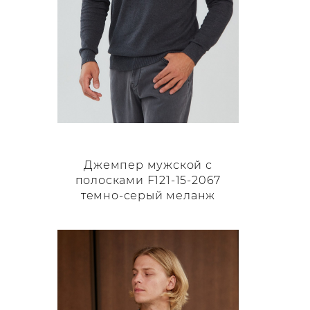
Джемпер мужской с
полосками F121-15-2067
темно-серый меланж
Этот
товар
имеет
несколько
вариаций.
Опции