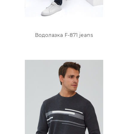
Водолазка F-871 jeans
Этот
товар
имеет
несколько
вариаций.
Опции
можно
выбрать
на
странице
товара.