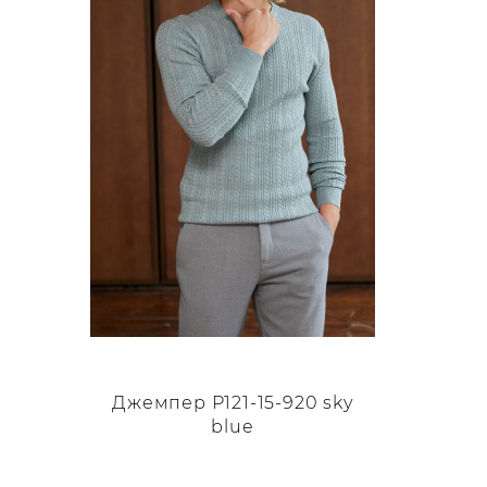
можно
выбрать
на
странице
товара.
Джемпер P121-15-920 sky
blue