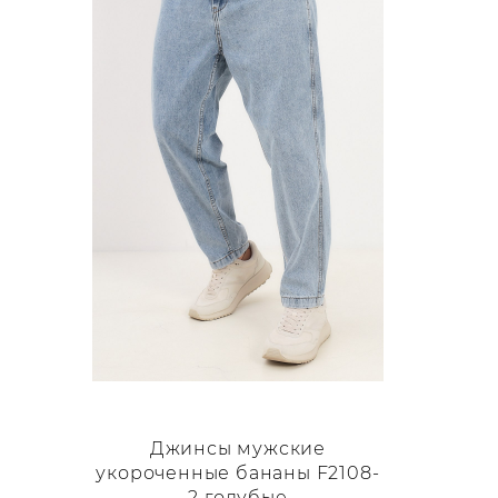
Опции
можно
выбрать
на
странице
товара.
Джинсы мужские
укороченные бананы F2108-
2 голубые