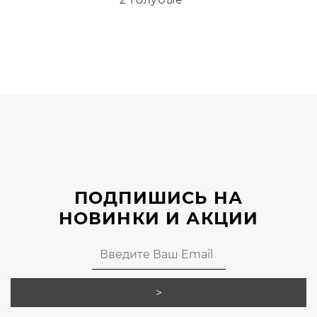
Этот
товар
имеет
несколько
вариаций.
Опции
можно
выбрать
на
странице
ПОДПИШИСЬ НА
товара.
НОВИНКИ И АКЦИИ