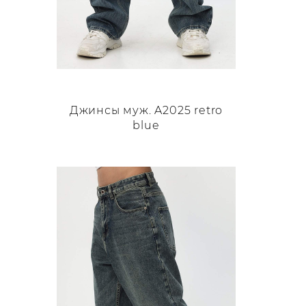
Джинсы муж. A2025 retro
blue
Этот
товар
имеет
несколько
вариаций.
Опции
можно
выбрать
на