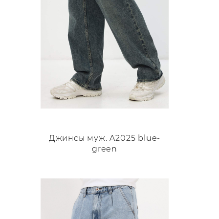
странице
товара.
Джинсы муж. A2025 blue-
green
Этот
товар
имеет
несколько
вариаций.