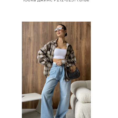
Этот
товар
имеет
несколько
вариаций.
Опции
можно
выбрать
на
странице
товара.