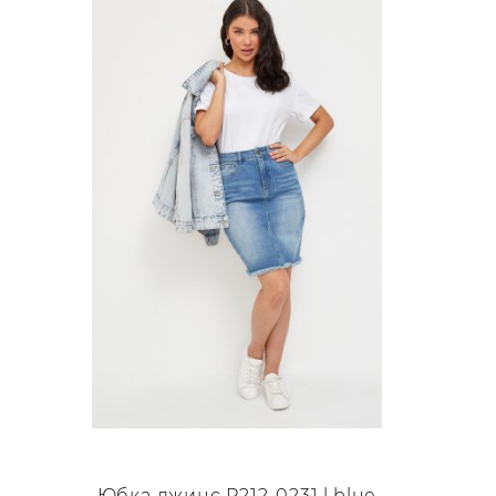
несколько
вариаций.
Опции
можно
выбрать
на
странице
товара.
Юбка джинс P212-0231 l.blue