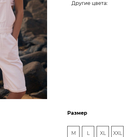
Другие цвета:
Размер
M
L
XL
XXL