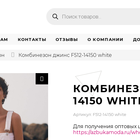
Поиск
товаров
НАМ
КОНТАКТЫ
ОТЗЫВЫ
О КОМПАНИИ
ДО
он
Комбинезон джинс F512-14150 white
КОМБИНЕЗ
14150 WHIT
Артикул: F512-14150 white
Для получения оптовых 
https://azbukamoda.ru/who