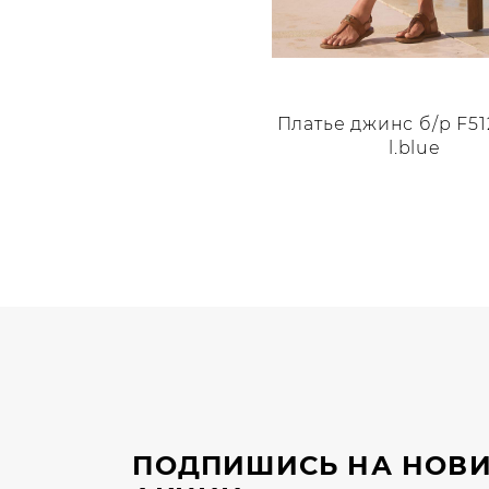
Платье джинс б/р F5
l.blue
Этот
товар
имеет
несколько
вариаций.
Опции
можно
выбрать
на
странице
ПОДПИШИСЬ НА НОВИ
товара.