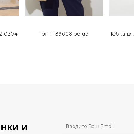
12-0304
Топ F-89008 beige
Юбка джи
Этот
Этот
товар
товар
имеет
имеет
несколько
нескольк
вариаций.
вариаций
Опции
Опции
можно
можно
выбрать
выбрать
на
на
странице
странице
НКИ И
товара.
товара.