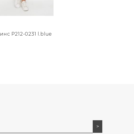
нс P212-0231 l.blue
о
.