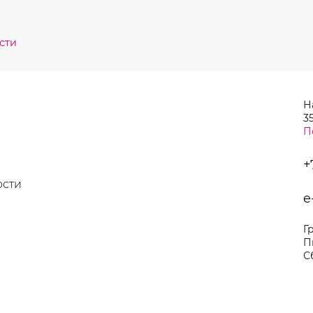
сти
Н
35
П
+
ости
e
Г
П
С