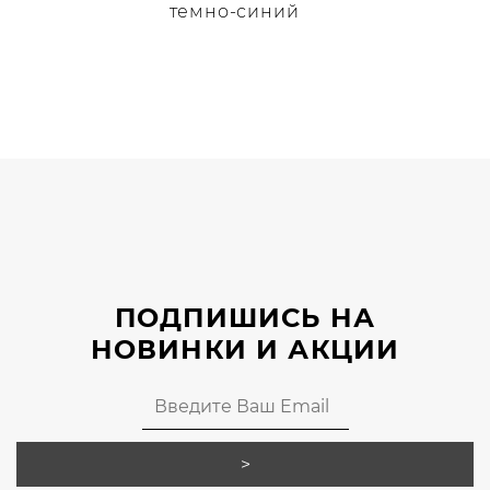
темно-синий
Этот
товар
имеет
несколько
вариаций.
Опции
можно
выбрать
на
странице
ПОДПИШИСЬ НА
товара.
НОВИНКИ И АКЦИИ