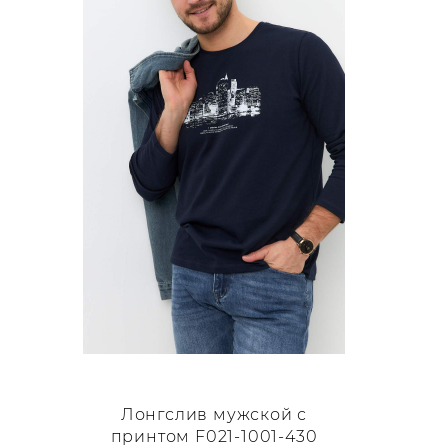
вариаций.
Опции
можно
выбрать
на
странице
товара.
Лонгслив мужской с
принтом F021-1001-430