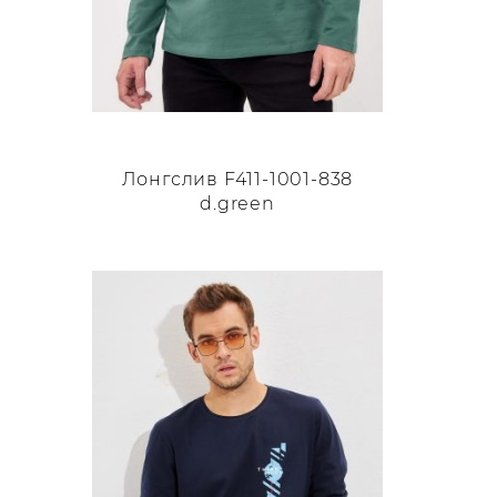
Лонгслив F411-1001-838
d.green
Этот
товар
имеет
несколько
вариаций.
Опции
можно
выбрать
на