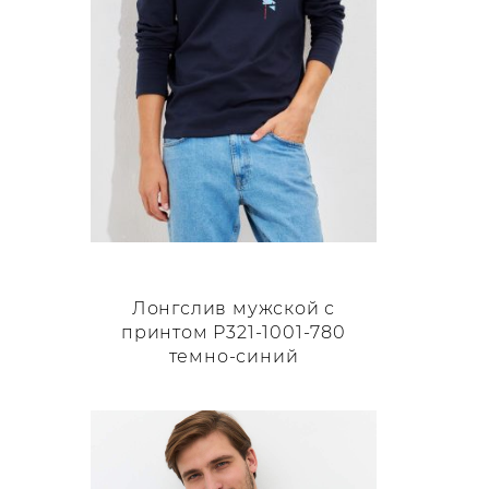
странице
товара.
Лонгслив мужской с
принтом P321-1001-780
темно-синий
Этот
товар
имеет
несколько