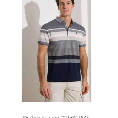
несколько
вариаций.
Опции
можно
выбрать
на
странице
товара.
Футболка-поло F211-07-564b