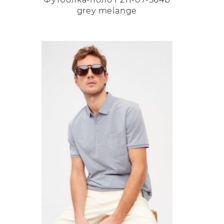
grey melange
Этот
товар
имеет
несколько
вариаций.
Опции
можно
выбрать
на
странице
товара.