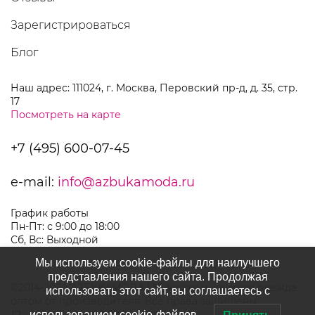
Зарегистрироваться
Блог
Наш адрес: 111024, г. Москва, Перовский пр-д, д. 35, стр.
17
Посмотреть на карте
+7 (495) 600-07-45
e-mail:
info@azbukamoda.ru
График работы
Пн-Пт: с 9:00 до 18:00
Сб, Вс: Выходной
Мы используем cookie-файлы для наилучшего
представления нашего сайта. Продолжая
©2014-2024 АЗБУКАМОДА | Мужская и женская одежда
использовать этот сайт, вы соглашаетесь с
оптом от производителя. Все права защищены.
использованием cookie-файлов.