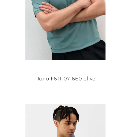
товара.
Поло F611-07-660 olive
Этот
товар
имеет
несколько
вариаций.
Опции