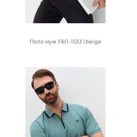
Поло муж F611-1533 l.beige
Этот
товар
имеет
несколько
вариаций.
Опции
можно
выбрать
на
странице