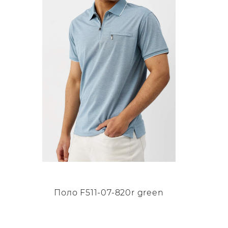
можно
выбрать
на
странице
товара.
Поло F511-07-820r green
Этот