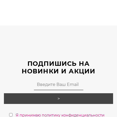
товар
имеет
несколько
вариаций.
Опции
можно
выбрать
на
странице
ПОДПИШИСЬ НА
товара.
НОВИНКИ И АКЦИИ
Я принимаю политику конфиденциальности