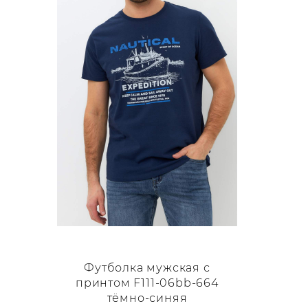
Опции
можно
выбрать
на
странице
товара.
Футболка мужская с
принтом F111-06bb-664
тёмно-синяя