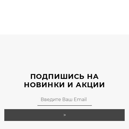
Этот
товар
имеет
несколько
вариаций.
Опции
можно
выбрать
на
странице
ПОДПИШИСЬ НА
товара.
НОВИНКИ И АКЦИИ