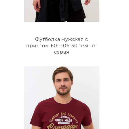
Футболка мужская с
принтом F011-06-30 тёмно-
серая
Этот
товар
имеет
несколько
вариаций.
Опции
можно
выбрать
на
странице