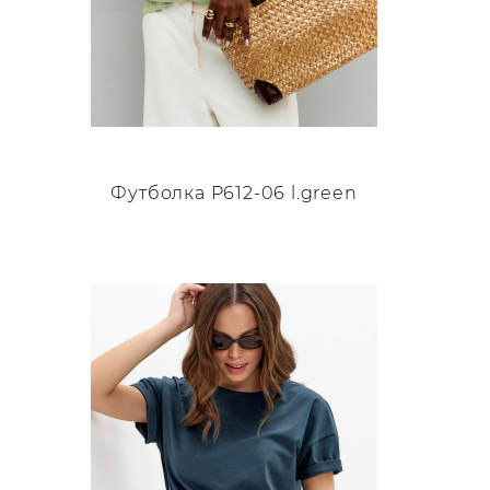
Футболка P612-06 l.green
Этот
товар
имеет
несколько
вариаций.
Опции
можно
выбрать
на