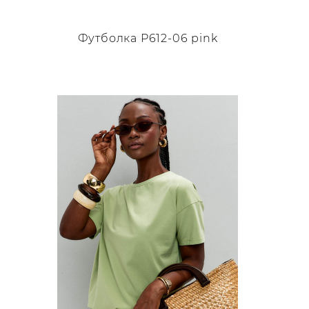
Футболка P612-06 pink
Этот
товар
имеет
несколько
вариаций.
Опции
можно
выбрать
на
странице
товара.