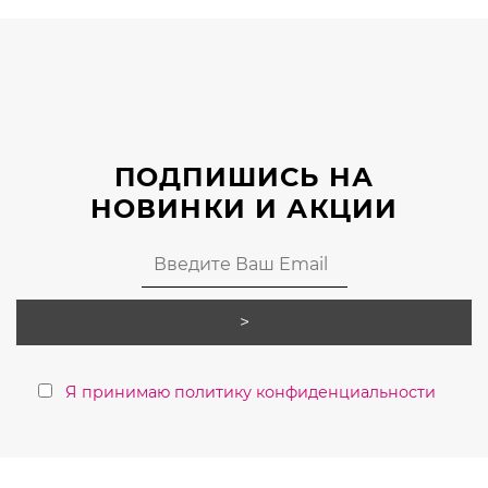
вариаций.
Опции
можно
выбрать
на
странице
ПОДПИШИСЬ НА
товара.
НОВИНКИ И АКЦИИ
Я принимаю политику конфиденциальности